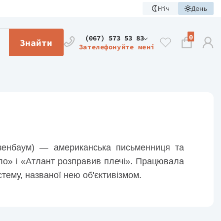
Ніч
День
0
(067) 573 53 83
Знайти
Зателефонуйте мені
зенбаум) — американська письменниця та
о» і «Атлант розправив плечі». Працювала
тему, названої нею об'єктивізмом.