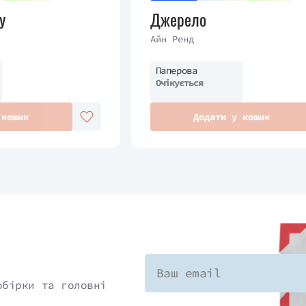
у
Джерело
Айн Ренд
Паперова
Очікується
 кошик
Додати у кошик
обірки та головні