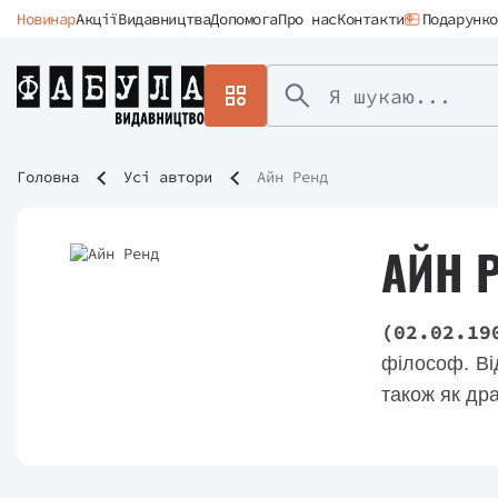
Новинар
Акції
Видавництва
Допомога
Про нас
Контакти
Подарунко
Головна
Усі автори
Айн Ренд
АЙН 
(02.02.19
філософ. Ві
також як др