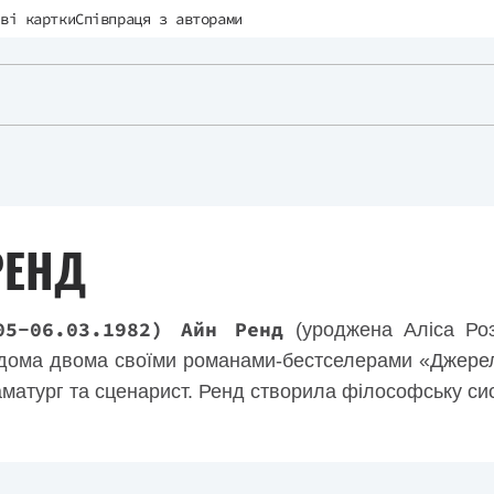
ві картки
Співпраця з авторами
РЕНД
05-06.03.1982) Айн Ренд
(уроджена Аліса Ро
дома двома своїми романами-бестселерами «Джерел
аматург та сценарист. Ренд створила філософську сис