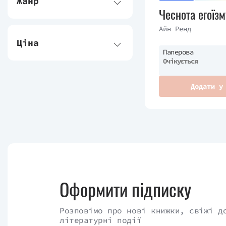
Жанр
Чеснота егоїзм
Айн Ренд
Ціна
Паперова
Очікується
Додати у
Оформити підписку
Розповімо про нові книжки, свіжі д
літературні події