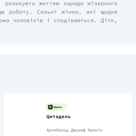
, ризикують життям заради мізерного
цю роботу. Сильні жінки, які щодня
ома чоловіків і сподіваються. Діти,
я.
ільне минуле, просякнуте злиднями і
не майбутнє і різна мета в житті.
 країна знатиме їхні імена, вони
і кохатимуть. Кожен у душі буде
еалам, та чи зуміють вони знайти
радість?
Цитадель
Арчибальд Джозеф Кронін