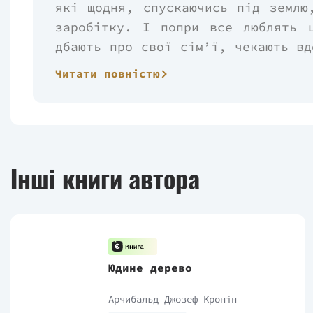
які щодня, спускаючись під землю
заробітку. І попри все люблять 
дбають про свої сім’ї, чекають вд
які прагнуть іншого, кращого житт
Читати повністю
У Девіда Фенвіка і Джо Ґоулена сп
боротьбою за виживання. Але різ
Вони зуміють досягти вершини,
втрачатимуть, перемагатимуть 
Інші книги автора
відданий своїм цінностям та ід
омріяне щастя і відчути справжню 
Юдине дерево
Арчибальд Джозеф Кронін