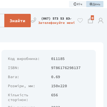
Ніч
День
0
(067) 573 53 83
Знайти
Зателефонуйте мені
Код виробника:
011185
ISBN:
9786176298137
Вага:
0.69
Розміри, мм:
150х220
Кількість
656
сторінок: