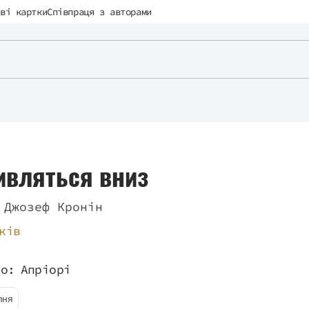
ві картки
Співпраця з авторами
ивляться вниз
 Джозеф Кронін
ків
во:
Апріорі
пня