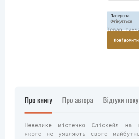
Паперова
Очікується
Товар тимч
Повідомити
Про книгу
Про автора
Відгуки поку
Невелике містечко Сліскейл на 
якого не уявляють свого майбутн