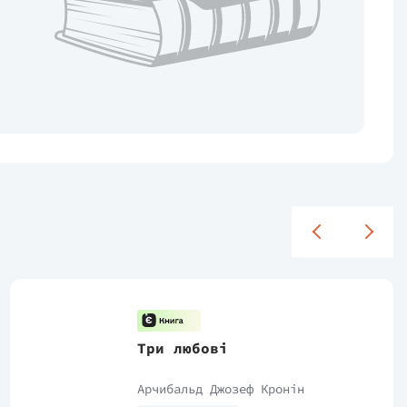
Три любові
Арчибальд Джозеф Кронін