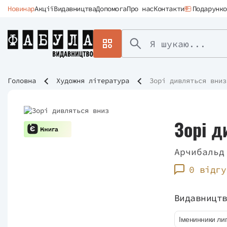
Новинар
Акції
Видавництва
Допомога
Про нас
Контакти
Подарунко
Головна
Художня література
Зорі дивляться вниз
Зорі д
Арчибальд
0 відгу
Видавницт
Іменинники ли