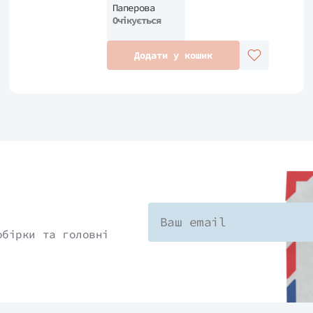
Паперова
Очікується
Додати у кошик
обірки та головні