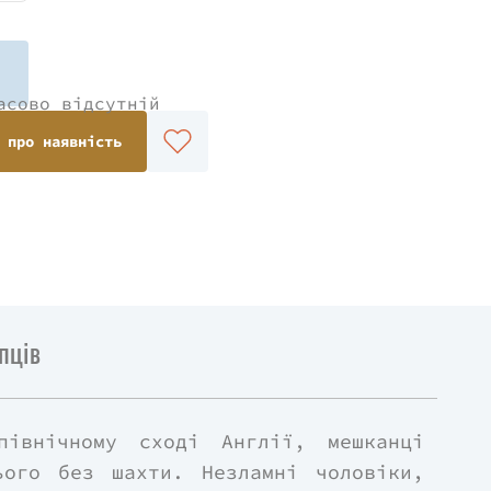
асово відсутній
 про наявність
пців
північному сході Англії, мешканці
ього без шахти. Незламні чоловіки,