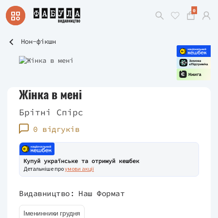
0
Нон-фікшн
Жінка в мені
Брітні Спірс
0 відгуків
Купуй українське та отримуй кешбек
Детальніше про
умови акції
Видавництво:
Наш Формат
Іменинники грудня