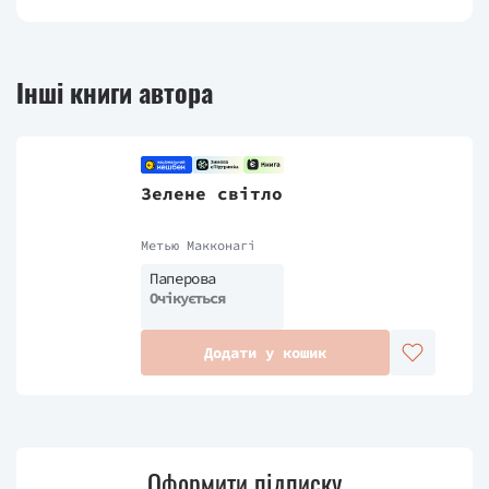
Інші книги автора
Зелене світло
Метью Макконагі
Паперова
Очікується
Додати у кошик
Оформити підписку