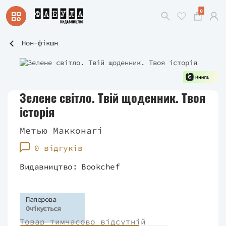
0
Нон-фікшн
Зелене світло. Твій щоденник. Твоя
історія
Метью Макконагі
0 відгуків
Видавництво:
Bookchef
Паперова
Очікується
Товар тимчасово відсутній