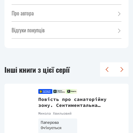
Про автора
Відгуки покупців
Інші книги з цієї серії
Повість про санаторійну
зону. Сентиментальна
історія. Я (Романтика)
Микола Хвильовий
Паперова
Очікується