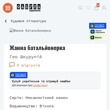
0
Художня література
Жанна батальйонерка
Гео Шкурупій
0 відгуків
Купуй українське та отримуй кешбек
Детальніше про
умови акції
Серія:
Неканонічний канон
Видавництво:
Віхола