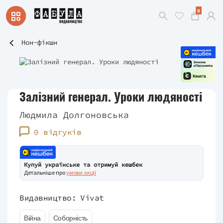
0
Нон-фікшн
Залізний генерал. Уроки людяності
Людмила Долгоновська
0 відгуків
Купуй українське та отримуй кешбек
Детальніше про
умови акції
Видавництво:
Vivat
Війна
Соборність