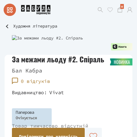
0
Художня література
За межами льоду #2. Спіраль
НОВИНКА
Бал Кабра
0 відгуків
Видавництво:
Vivat
Паперова
Очікується
Товар тимчасово відсутній
Повідомити про наявність