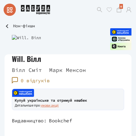
0
Нон-фікшн
Will. Вілл
Вілл Сміт
Марк Менсон
0 відгуків
Купуй українське та отримуй кешбек
Детальніше про
умови акції
Видавництво:
Bookchef