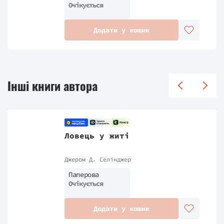
Очікується
Додати у кошик
Інші книги автора
Ловець у житі
Джером Д. Селінджер
Паперова
Очікується
Додати у кошик