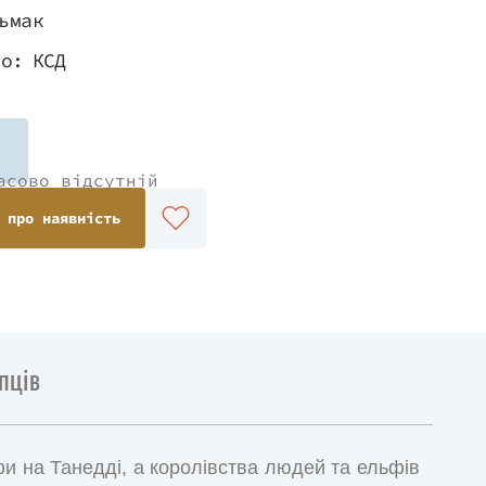
ьмак
во:
КСД
асово відсутній
 про наявність
пців
офи на Танедді, а королівства людей та ельфів