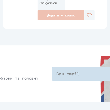
Очікується
Додати у кошик
обірки та головні