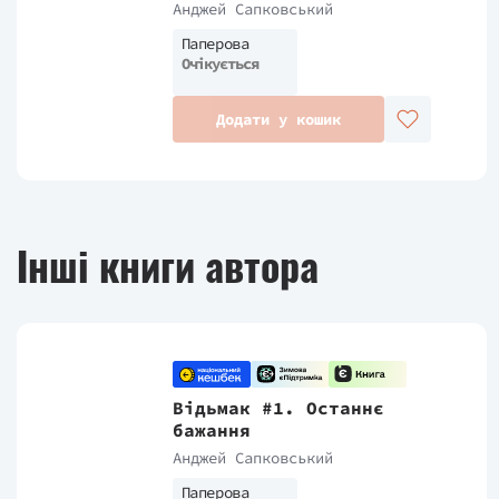
Анджей Сапковський
Паперова
Очікується
Додати у кошик
Інші книги автора
Відьмак #1. Останнє
бажання
Анджей Сапковський
Паперова