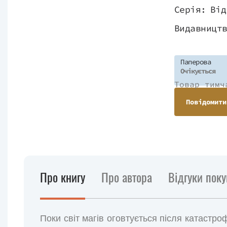
Серія:
Від
Видавницт
Паперова
Очікується
Товар тимч
Повідомити
Про книгу
Про автора
Відгуки поку
Поки світ магів оговтується після катастр