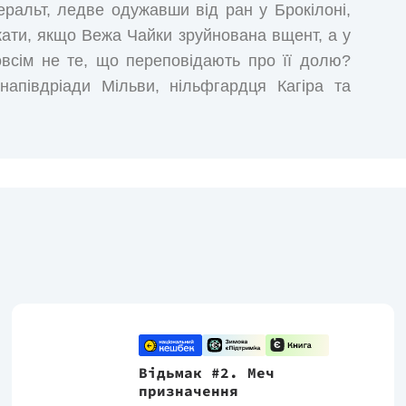
еральт, ледве одужавши від ран у Брокілоні,
кати, якщо Вежа Чайки зруйнована вщент, а у
овсім не те, що переповідають про її долю?
апівдріади Мільви, нільфгардця Кагіра та
озуміє: він не може більше миритися з ріками
льфи тепер лютіші за створінь, з якими його
 і врятувати тільки Цірі відьмаку вже не
Відьмак #2. Меч
призначення