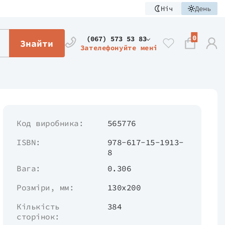
Ніч
День
0
(067) 573 53 83
Знайти
Зателефонуйте мені
Код виробника:
565776
ISBN:
978-617-15-1913-
8
Вага:
0.306
Розміри, мм:
130х200
Кількість
384
сторінок: