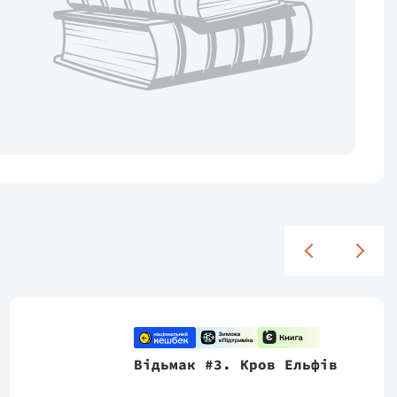
Відьмак #3. Кров Ельфів