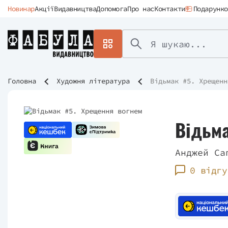
Новинар
Акції
Видавництва
Допомога
Про нас
Контакти
Подарунко
Головна
Художня література
Відьмак #5. Хрещенн
Відьма
Анджей Са
0 відгу