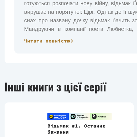
готуються розпочати нову війну, відьмак Ґ
вирушає на порятунок Цірі. Однак де її шу
снах про названу дочку відьмак бачить з
Мандруючи в компанії поета Любистка, н
п’ятсотлітнього вампіра Реґіса Ґеральт зр
Читати повністю
крові, що проливаються навкруги. Люди і е
навчено битись. Пройти хрещення вогнем
досить...
Інші книги з цієї серії
Відьмак #1. Останнє
бажання