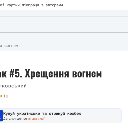
ві картки
Співпраця з авторами
я вогнем
к #5. Хрещення вогнем
пковський
ків
Купуй українське та отримуй кешбек
Детальніше про
умови акції