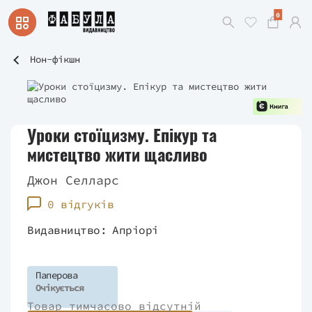
0
Нон-фікшн
Уроки стоїцизму. Епікур та
мистецтво жити щасливо
Джон Селларс
0 відгуків
Видавництво:
Апріорі
Паперова
Очікується
Товар тимчасово відсутній