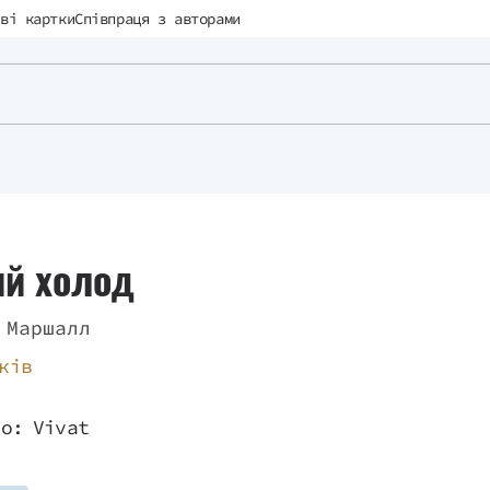
ві картки
Співпраця з авторами
ий холод
 Маршалл
ків
во:
Vivat