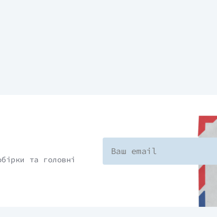
же була тут колись. Однак це неможливо! Дивні
опоки не знаходить власне дитяче фото у
обірки та головні