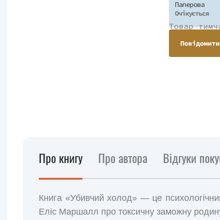
Паперова
Очікується
Товар тимч
Повідомити
Про книгу
Про автора
Відгуки поку
Книга «Убивчий холод» — це психологічний
Еліс Маршалл про токсичну заможну родину 