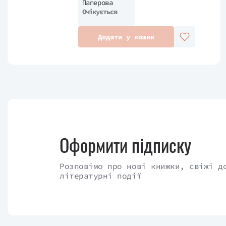
Паперова
спогадів. Інтуїція підказує, що Теодора в
Очікується
думки героїня наполегливо відганяє, д
Додати у кошик
резиденції…
Переклад - Олена Старова.
Оформити підписку
Розповімо про нові книжки, свіжі д
літературні події