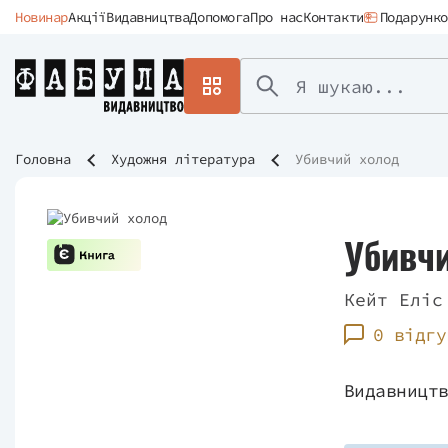
Новинар
Акції
Видавництва
Допомога
Про нас
Контакти
Подарунко
Головна
Художня література
Убивчий холод
Убивч
Кейт Еліс
0 відгу
Видавницт