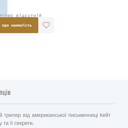
асово відсутній
 про наявність
пців
 трилер від американської письменниці Кейт
та її секрети.