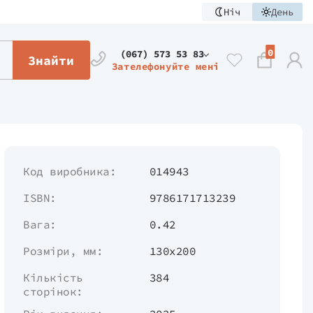
Ніч
День
0
(067) 573 53 83
Знайти
Зателефонуйте мені
Код виробника:
014943
ISBN:
9786171713239
Вага:
0.42
Розміри, мм:
130х200
Кількість
384
сторінок: