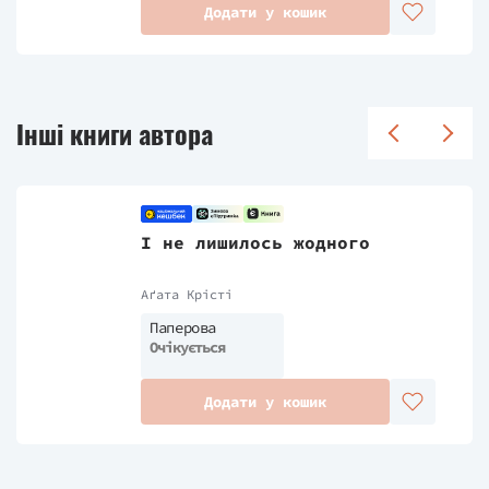
Додати у кошик
Інші книги автора
І не лишилось жодного
Аґата Крісті
Паперова
Очікується
Додати у кошик