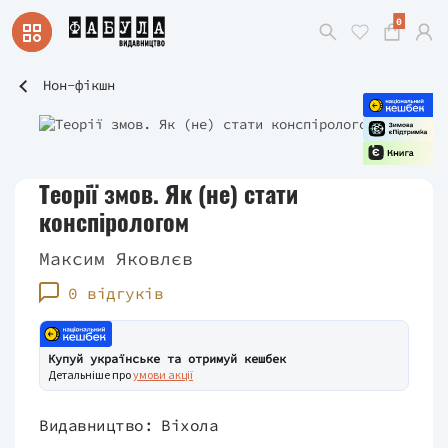
0
Нон-фікшн
Теорії змов. Як (не) стати
конспірологом
Максим Яковлєв
0 відгуків
Купуй українське та отримуй кешбек
Детальніше про
умови акції
Видавництво:
Віхола