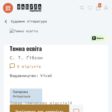
0
Художня література
Темна освіта
С. Т. Ґібсон
0 відгуків
Видавництво:
Vivat
Паперова
Очікується
Товар тимчасово відсутній
Повідомити про наявність