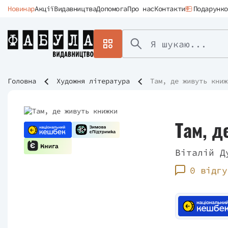
Новинар
Акції
Видавництва
Допомога
Про нас
Контакти
Подарунко
Головна
Художня література
Там, де живуть книж
Там, д
Віталій Д
0 відгу