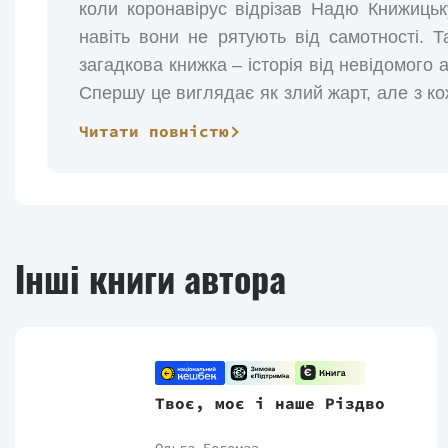
коли коронавірус відрізав Надю Книжицьку
навіть вони не рятують від самотності. Т
загадкова книжка – історія від невідомого 
Спершу це виглядає як злий жарт, але з ко
цей автор знає те, чого не міг знати ніх
Читати повністю
Соколяни – рідне містечко зі старими
друзями й безліччю таємниць. Хто ж надісла
відкриваються старі рани і чи зможе На
розгадки, тим більшою стає загроза, що на
Інші книги автора
Твоє, моє і наше Різдво