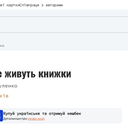
ві картки
Співпраця з авторами
ки
е живуть книжки
уленко
ків
Купуй українське та отримуй кешбек
Детальніше про
умови акції