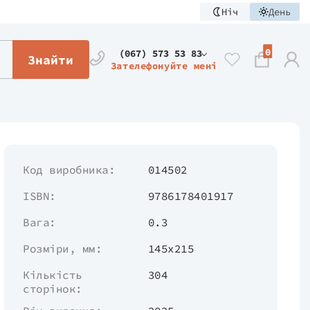
Ніч
День
0
(067) 573 53 83
Знайти
Зателефонуйте мені
Код виробника:
014502
ISBN:
9786178401917
Вага:
0.3
Розміри, мм:
145х215
Кількість
304
сторінок: