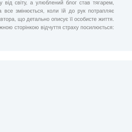
 від світу, а улюблений блог став тягарем,
а все змінюється, коли їй до рук потрапляє
автора, що детально описує її особисте життя.
жною сторінкою відчуття страху посилюється:
то? Погрози змушують дівчину повернутися в
 сімейними драмами, байдужими колишніми
в їй цю книгу? Чому через стільки років знову
дя поглянути правді у вічі? Чим ближче до
висає над її життям…