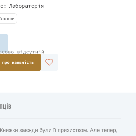
во:
Лабораторія
бліотеки
асово відсутній
 про наявність
пців
Книжки завжди були її прихистком. Але тепер,