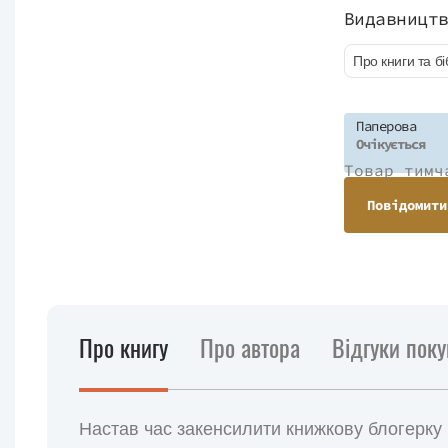
Видавницт
Про книги та бі
Паперова
Очікується
Товар тимч
Повідомити
Про книгу
Про автора
Відгуки поку
Настав час закенсилити книжкову блогерку 