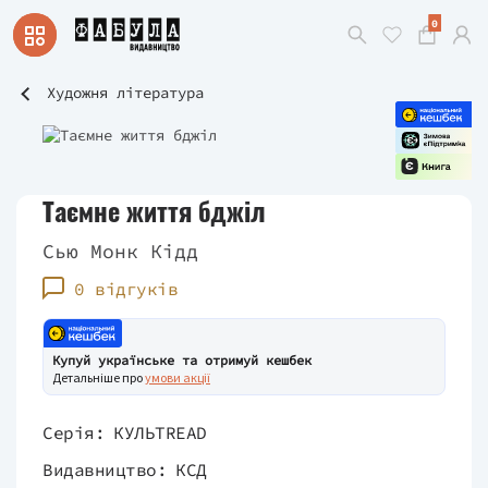
0
Художня література
Таємне життя бджіл
Сью Монк Кідд
0 відгуків
Купуй українське та отримуй кешбек
Детальніше про
умови акції
Серія:
КУЛЬТREAD
Видавництво:
КСД