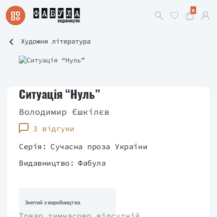
0
Художня література
Ситуація “Нуль”
Володимир Єшкілєв
3 відгуки
Серія:
Сучасна проза України
Видавництво:
Фабула
Знятий з виробництва
Товар тимчасово відсутній