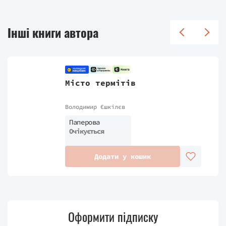
Інші книги автора
Місто термітів
Володимир Єшкілєв
Паперова
Очікується
Додати у кошик
Оформити підписку