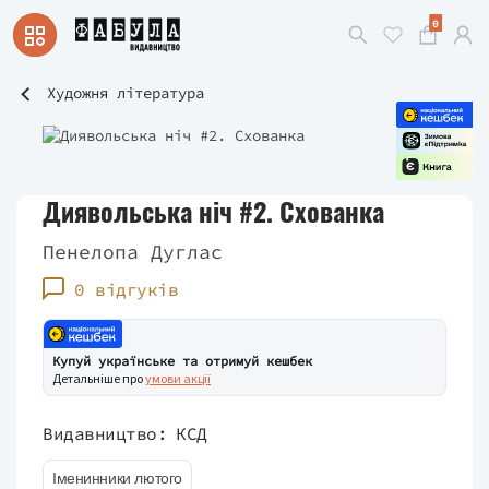
0
Художня література
Диявольська ніч #2. Схованка
Пенелопа Дуглас
0 відгуків
Купуй українське та отримуй кешбек
Детальніше про
умови акції
Видавництво:
КСД
Іменинники лютого