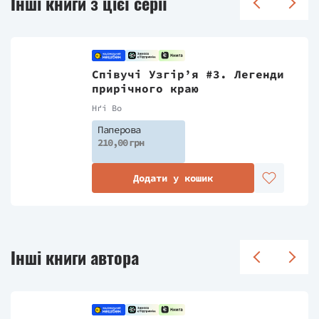
Інші книги з цієї серії
Співучі Узгір’я #3. Легенди
прирічного краю
Нґі Во
Паперова
210,00 грн
Додати у кошик
Інші книги автора