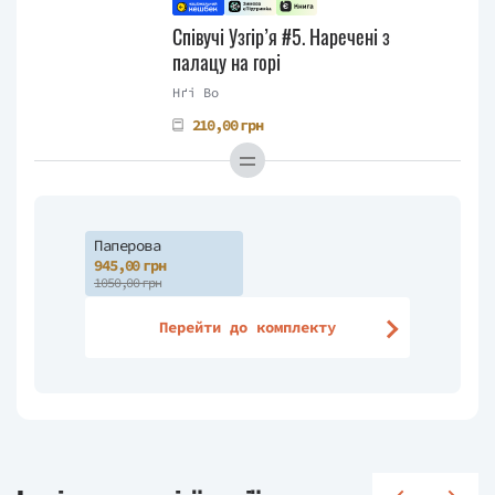
Співучі Узгір’я #5. Наречені з
палацу на горі
Нґі Во
210,00 грн
Паперова
945,00 грн
1050,00 грн
Перейти до комплекту