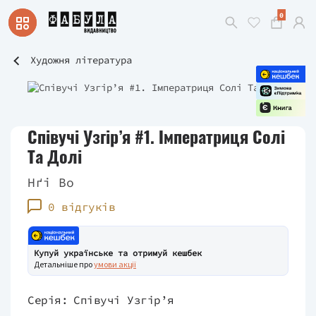
0
Художня література
Співучі Узгір’я #1. Імператриця Солі
Та Долі
Нґі Во
0 відгуків
Купуй українське та отримуй кешбек
Детальніше про
умови акції
Серія:
Співучі Узгір’я