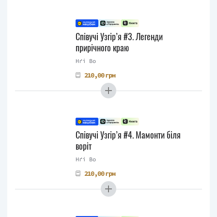
Співучі Узгір’я #3. Легенди
прирічного краю
Нґі Во
210,00 грн
Співучі Узгір’я #4. Мамонти біля
воріт
Нґі Во
210,00 грн