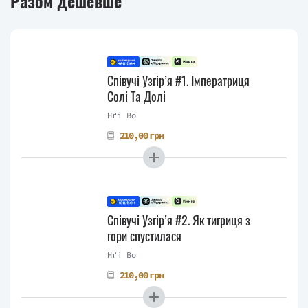
Разом дешевше
Співучі Узгір’я #1. Імператриця
Солі Та Долі
Нґі Во
210,00 грн
Співучі Узгір’я #2. Як тигриця з
гори спустилася
Нґі Во
210,00 грн