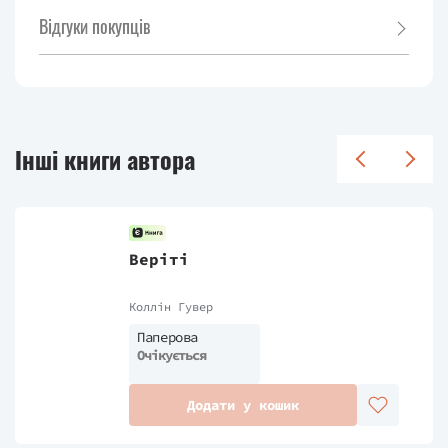
Відгуки покупців
Інші книги автора
Веріті
Коллін Гувер
Паперова
Очікується
Додати у кошик