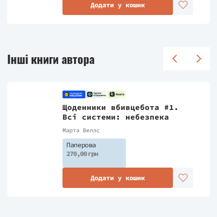
Додати у кошик
Інші книги автора
Щоденники вбивцебота #1.
Всі системи: небезпека
Марта Веллс
Паперова
270,00 грн
Додати у кошик