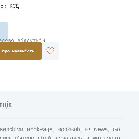
во:
КСД
асово відсутній
 про наявність
пців
 версіями BookPage, BookBub, E! News, Go
лись п’ятеро дітей вирвались із жахливого