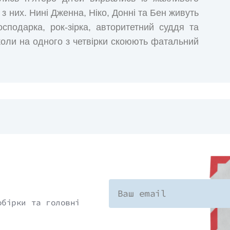
 з них. Нині Дженна, Ніко, Донні та Бен живуть
подарка, рок-зірка, авторитетний суддя та
коли на одного з четвірки скоюють фатальний
них. Хтось прагне їхньої смерті. Дженна, Ніко
ку своїх дитячих страхів та нічних кошмарів -
ч ніхто з них не мріяв. Але це єдиний спосіб
ю про те, що вони накоїли 25 років тому.
обірки та головні