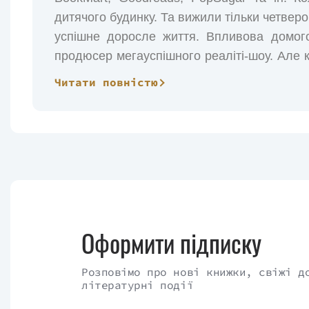
дитячого будинку. Та вижили тільки четверо
успішне доросле життя. Впливова домогос
продюсер мегауспішного реаліті-шоу. Але 
замах, друзі розуміють: минуле прийшло по 
Читати повністю
та Донні мусять знову навідатися до будин
інтернату «Сейвіор-гаус». Про таку зустрі
врятуватися та зберегти моторошну таємниц
Переклад - Андрій Зорницький.
Оформити підписку
Розповімо про нові книжки, свіжі д
літературні події