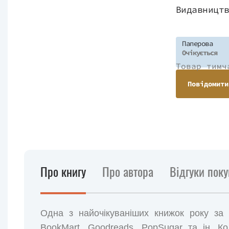
Видавницт
Паперова
Очікується
Товар тимч
Повідомити
Про книгу
Про автора
Відгуки поку
Одна з найочікуваніших книжок року за
BookMart, Goodreads, PopSugar та ін. Ко