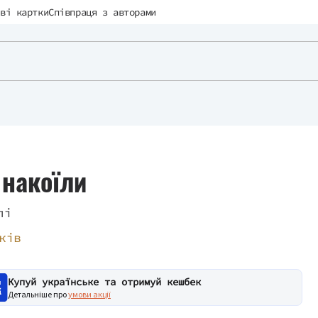
ві картки
Співпраця з авторами
 накоїли
лі
ків
Купуй українське та отримуй кешбек
Детальніше про
умови акції