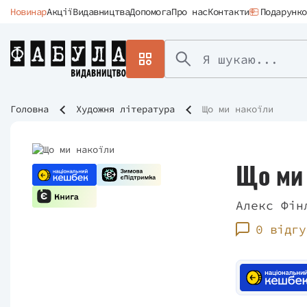
Новинар
Акції
Видавництва
Допомога
Про нас
Контакти
Подарунко
Головна
Художня література
Що ми накоїли
Що ми
Алекс Фін
0 відгу