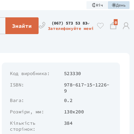
Ніч
День
0
(067) 573 53 83
Знайти
Зателефонуйте мені
Код виробника:
523330
ISBN:
978-617-15-1226-
9
Вага:
0.2
Розміри, мм:
130х200
Кількість
384
сторінок: