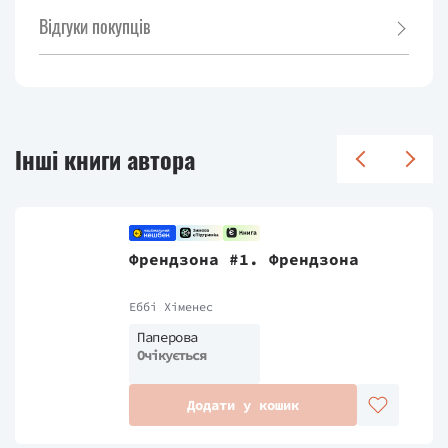
Відгуки покупців
Інші книги автора
Френдзона #1. Френдзона
Еббі Хіменес
Паперова
Очікується
Додати у кошик