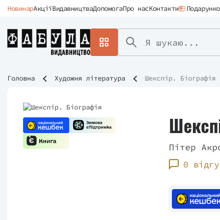
Новинар
Акції
Видавництва
Допомога
Про нас
Контакти
Подарунко
Головна
Художня література
Шекспір. Біографія
Шекспі
Пітер Акр
0 відгу