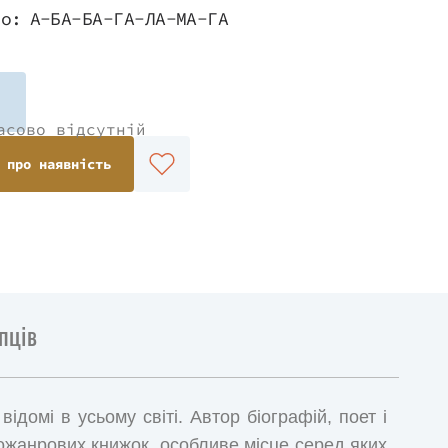
во:
А-БА-БА-ГА-ЛА-МА-ГА
асово відсутній
 про наявність
пців
ідомі в усьому світі. Автор біографій, поет і
ожанрових книжок, особливе місце серед яких