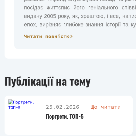
посідає життєпис його геніального співв
видану 2005 року, як, зрештою, і все, нап
епох, вирізняє глибоке знання історії та 
вам не знайти, — стверджує авторитетне 
Читати повністю
Акройд знову нас здивував. Відомий у с
шекспірознавців. Ви, вочевидь, були в
Шекспіра, у якій були б факти, досі нам не
проте він перший зумів розповісти про од
Публікації на тему
контекст епохи. Чи є ця праця справою 
наукових інтересів — значення не має, од
проникнення в літературу — просто вражаю
25.02.2026
Що читати
Переклад - Володимир Панченко. Ілюстраці
Портрети. ТОП-5