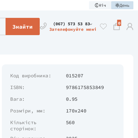
Ніч
День
0
(067) 573 53 83
Знайти
Зателефонуйте мені
Код виробника:
015207
ISBN:
9786175853849
Вага:
0.95
Розміри, мм:
170х240
Кількість
560
сторінок: