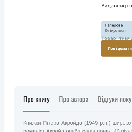
Видавницт
Паперова
Очікується
Товар тимч
Повідомити
Про книгу
Про автора
Відгуки поку
Книжки Пітера Акройда (1949 р.н.) широко в
романіст Акройд опублікував понад 40 різн