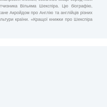
ітчизника Вільяма Шекспіра. Цю біографію,
исане Акройдом про Англію та англійців різних
культури країни. «Кращої книжки про Шекспіра
англійське видання «Індепендент». — Пітер
віті автор біографій приголомшив учених-
певнені, що неможливо написати книгу про
відомі. Акройд не припас сенсацій для читачів,
ного з найбільших геніїв, помістивши його в
життя автора, чи лише предметом його суто
нак широта його історичних знань та глибина
ть».
ї - Владислав Єрко.