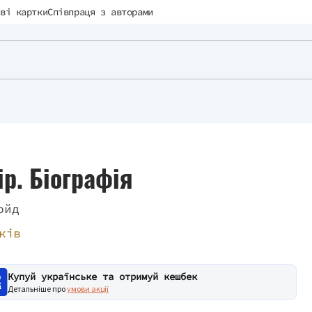
ві картки
Співпраця з авторами
р. Біографія
ойд
ків
Купуй українське та отримуй кешбек
Детальніше про
умови акції