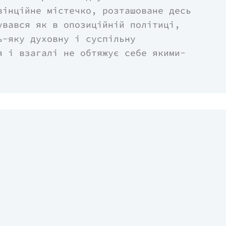
вінційне містечко, розташоване десь
увався як в опозиційній політиці,
ь-яку духовну і суспільну
я і взагалі не обтяжує себе якими-
 світі є місце лише двом речам: