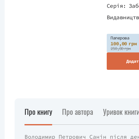
Серія:
Заб
Видавницт
Паперова
100,00 грн
250,00 грн
Додат
Про книгу
Про автора
Уривок книг
Володимир Петрович Санін після де