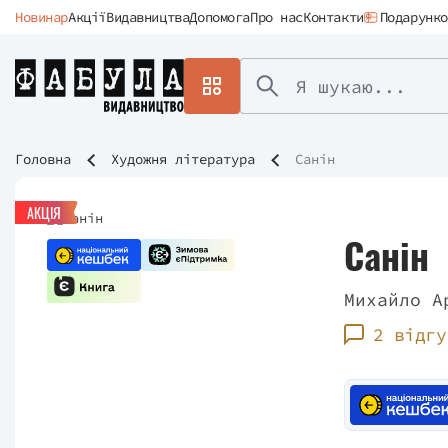
Новинар
Акції
Видавництва
Допомога
Про нас
Контакти
Подарунко
Головна
Художня література
Санін
АКЦІЯ
Санін
Михайло А
2 відгу