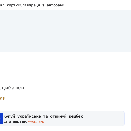
ві картки
Співпраця з авторами
рцибашев
ки
Купуй українське та отримуй кешбек
Детальніше про
умови акції