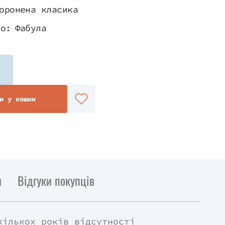
оронена класика
во:
Фабула
и у кошик
и
Відгуки покупців
кількох років відсутності