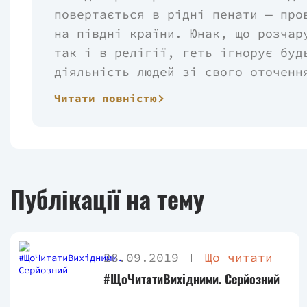
повертається в рідні пенати — про
на півдні країни. Юнак, що розчар
так і в релігії, геть ігнорує буд
діяльність людей зі свого оточенн
небудь думками. В його маленькому
Читати повністю
статевій пристрасті й пияцтву.
Публікації на тему
28.09.2019
Що читати
#ЩоЧитатиВихідними. Серйозний