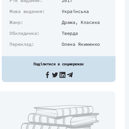
Рік видання:
2017
Мова видання:
Українська
Жанр:
Драма
,
Класика
Обкладинка:
Тверда
Переклад:
Олена Якименко
Поділитися в соцмережах