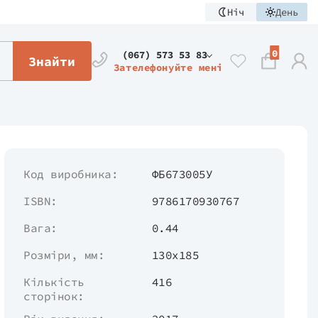
Ніч
День
0
(067) 573 53 83
Знайти
Зателефонуйте мені
Код виробника:
ФБ673005У
ISBN:
9786170930767
Вага:
0.44
Розміри, мм:
130x185
Кількість
416
сторінок: