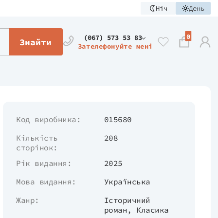
Ніч
День
0
(067) 573 53 83
Знайти
Зателефонуйте мені
Код виробника:
015680
Кількість
208
сторінок:
Рік видання:
2025
Мова видання:
Українська
Жанр:
Історичний
роман
,
Класика