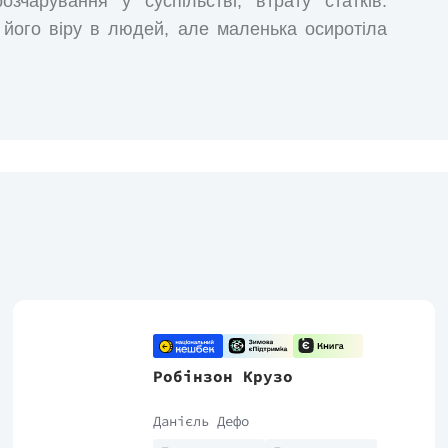
зчарування у суспільстві, втрату статків.
 його віру в людей, але маленька осиротіла
Робінзон Крузо
Данієль Дефо