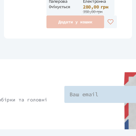
Паперова
Електронна
280,00 грн
Очікується
350,00 грн
Додати у кошик
обірки та головні