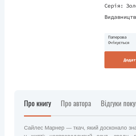
Серія:
Зол
Видавницт
Паперова
Очікується
Додат
Про книгу
Про автора
Відгуки поку
Сайлес Марнер — ткач, який досконало зна