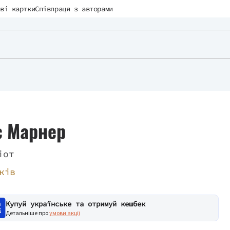
ві картки
Співпраця з авторами
с Марнер
іот
ків
Купуй українське та отримуй кешбек
Детальніше про
умови акції