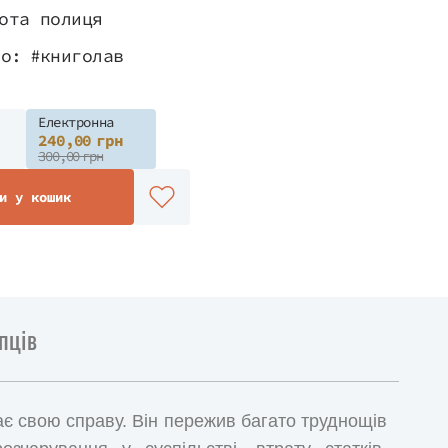
ота полиця
во:
#книголав
Електронна
240,00 грн
300,00 грн
и у кошик
пців
є свою справу. Він пережив багато труднощів