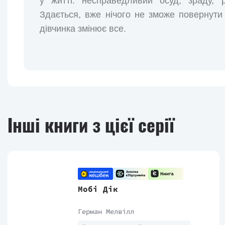
у житті: несправедливий осуд, зраду, ро
Здається, вже нічого не зможе повернути
дівчинка змінює все.
Інші книги з цієї серії
Мобі Дік
Герман Мелвілл