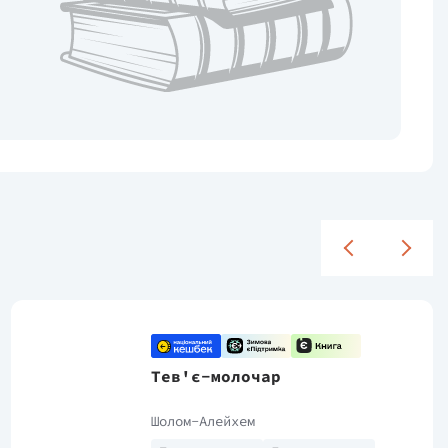
Тев'є-молочар
Шолом-Алейхем