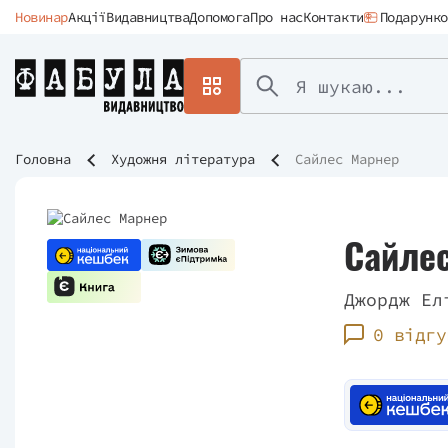
Новинар
Акції
Видавництва
Допомога
Про нас
Контакти
Подарунко
Головна
Художня література
Сайлес Марнер
Сайле
Джордж Ел
0 відгу