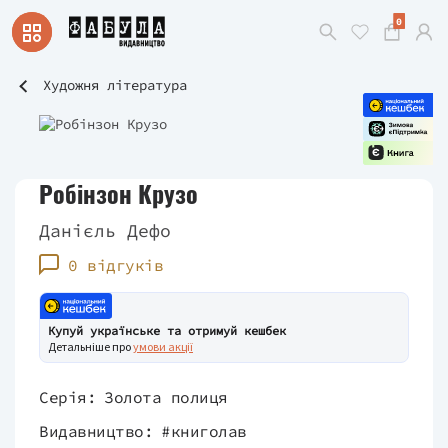
0
Художня література
Робінзон Крузо
Данієль Дефо
0 відгуків
Купуй українське та отримуй кешбек
Детальніше про
умови акції
Серія:
Золота полиця
Видавництво:
#книголав