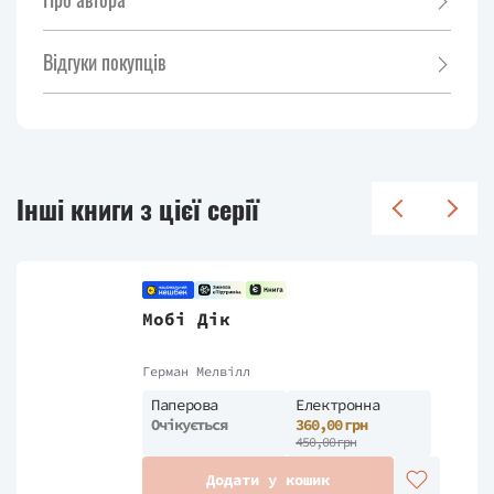
Відгуки покупців
Інші книги з цієї серії
Мобі Дік
Герман Мелвілл
Паперова
Електронна
Очікується
360,00 грн
450,00 грн
Додати у кошик