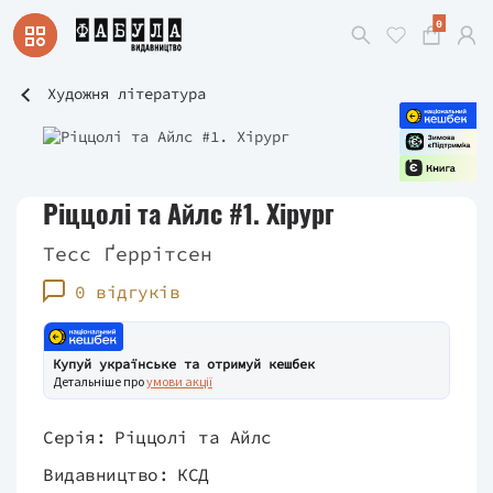
0
Художня література
Ріццолі та Айлс #1. Хірург
Тесс Ґеррітсен
0 відгуків
Купуй українське та отримуй кешбек
Детальніше про
умови акції
Серія:
Ріццолі та Айлс
Видавництво:
КСД