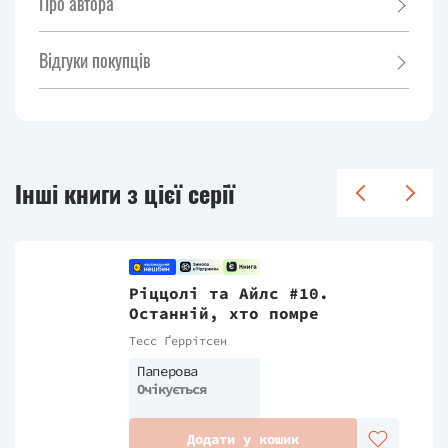
Про автора
Відгуки покупців
Інші книги з цієї серії
Ріццолі та Айлс #10.
Останній, хто помре
Тесс Ґеррітсен
Паперова
Очікується
Додати у кошик