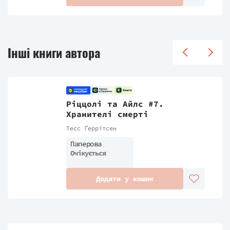
Інші книги автора
Ріццолі та Айлс #7.
Хранителі смерті
Тесс Ґеррітсен
Паперова
Очікується
Додати у кошик