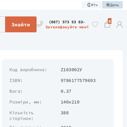
Ніч
День
0
(067) 573 53 83
Знайти
Зателефонуйте мені
Код виробника:
Z103002У
ISBN:
9786177579693
Вага:
0.37
Розміри, мм:
140х210
Кількість
388
сторінок: