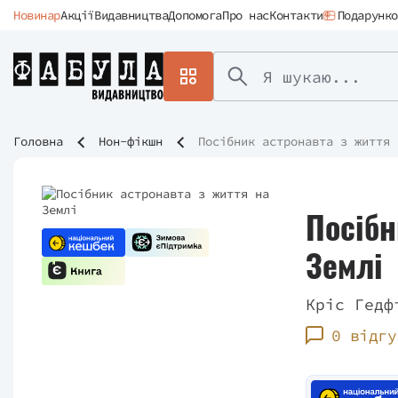
Новинар
Акції
Видавництва
Допомога
Про нас
Контакти
Подарунко
Головна
Нон-фікшн
Посібник астронавта з життя 
Посібн
Землі
Кріс Гедф
0 відгу