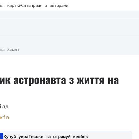
ві картки
Співпраця з авторами
на Землі
ик астронавта з життя на
ілд
ків
Купуй українське та отримуй кешбек