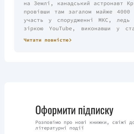
на Землі, канадський астронавт Кр
провівши там загалом майже 4000
участь у спорудженні МКС, ледь
зіркою YouTube, виконавши у ст
«Space Oddity». У посібнику астро
Читати повністю
зірок: від дитячої мрії, що зда
адреналіну, який він відчув за ти
Звісно, більшості з нас навряд 
робота, керувати шатлом або вих
Гедфілду. Але його щирі, дотепн
іншому поглянути на власне жи
невдачі.
Оформити підписку
Розповімо про нові книжки, свіжі д
літературні події