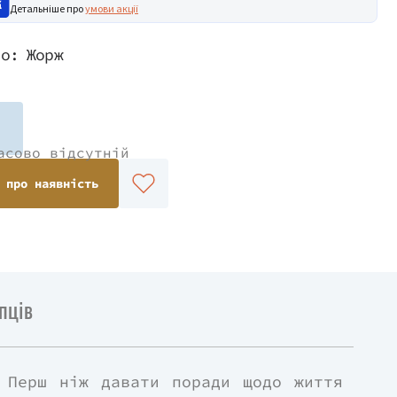
Детальніше про
умови акції
во:
Жорж
асово відсутній
 про наявність
пців
 Перш ніж давати поради щодо життя