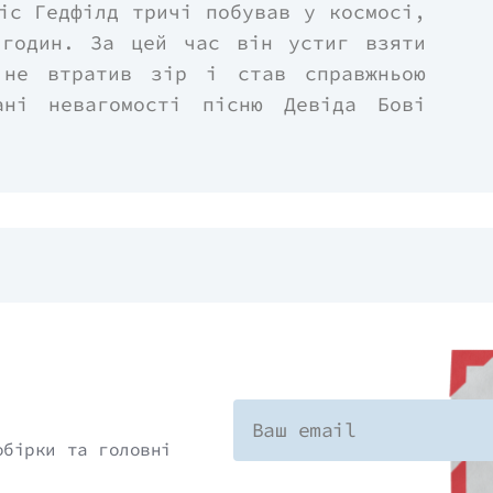
іс Гедфілд тричі побував у космосі,
 годин. За цей час він устиг взяти
 не втратив зір і став справжньою
ані невагомості пісню Девіда Бові
навт розповідає про власний шлях до
валася нездійсненною, до шаленого
сячі кілометрів від рідної планети.
чи доведеться лагодити космічного
одити у відкритий космос, як Крісу
і й проникливі історії змусять по
ття, на його цінності, успіхи та
обірки та головні