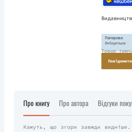
Видавницт
Паперова
Очікується
Товар тимч
Повідомити
Про книгу
Про автора
Відгуки поку
Кажуть, що згори завжди видніше.