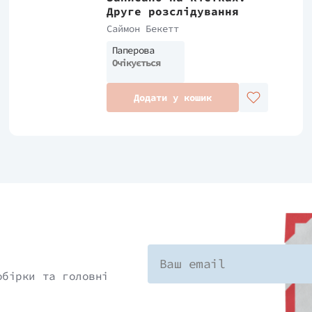
Друге розслідування
Саймон Бекетт
Паперова
Очікується
Додати у кошик
обірки та головні