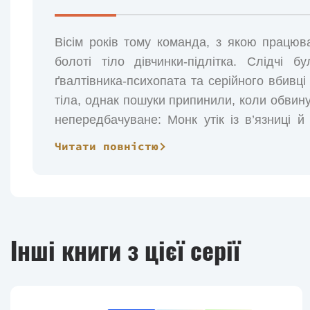
Вісім років тому команда, з якою працюв
болоті тіло дівчинки-підлітка. Слідчі
ґвалтівника-психопата та серійного вбив
тіла, однак пошуки припинили, коли обвин
непередбачуване: Монк утік із в’язниці й
злощасній операції та займався його по
Читати повністю
небезпеці, звертається по допомогу Со
пошуковців. Кривавий слід минулого веде 
він не розкриє правди, тут для нього все й з
Інші книги з цієї серії