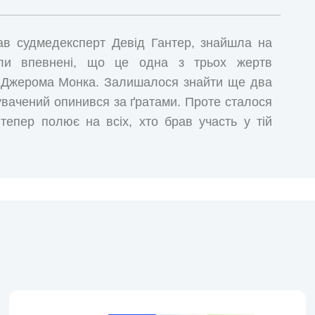
ав судмедексперт Девід Гантер, знайшла на
 були впевнені, що це одна з трьох жертв
ці Джерома Монка. Залишалося знайти ще два
увачений опинився за ґратами. Проте сталося
 тепер полює на всіх, хто брав участь у тій
шуками. Тим часом до Девіда, який і сам у
фі Келлер, що також працювала з командою
Гантера на болото, де все почалося. Якщо ж
акінчиться...