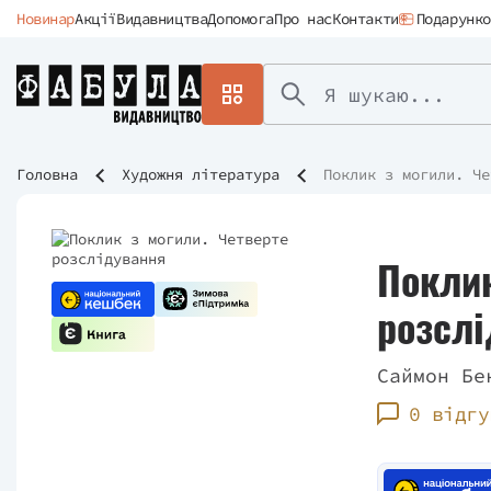
Новинар
Акції
Видавництва
Допомога
Про нас
Контакти
Подарунко
Головна
Художня література
Поклик з могили. Че
Поклик
розсл
Саймон Бе
0 відгу