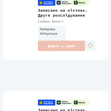
Записано на кістках.
Друге розслідування
Саймон Бекетт
Паперова
Очікується
Додати у кошик
Записано на кістках.