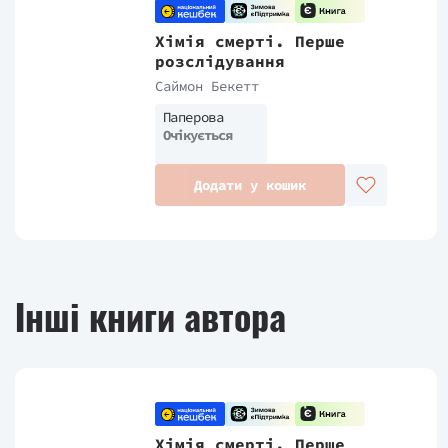
Хімія смерті. Перше
розслідування
Саймон Бекетт
Паперова
Очікується
Додати у кошик
Інші книги автора
Хімія смерті. Перше