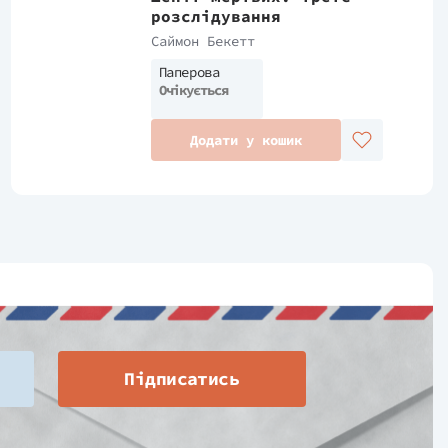
розслідування
Саймон Бекетт
Паперова
Очікується
Додати у кошик
Підписатись