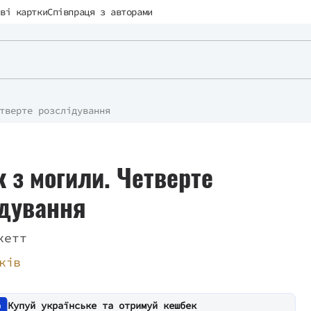
ві картки
Співпраця з авторами
тверте розслідування
 з могили. Четверте
ідування
кетт
ків
Купуй українське та отримуй кешбек