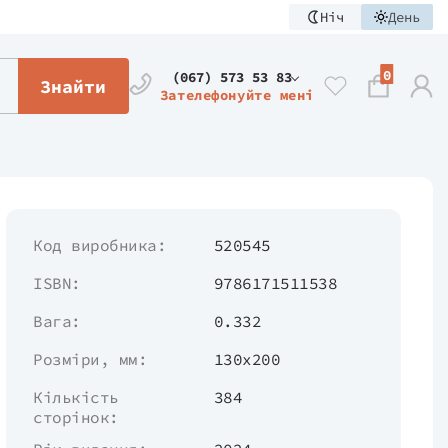
Ніч
День
0
(067) 573 53 83
Знайти
Зателефонуйте мені
Код виробника:
520545
ISBN:
9786171511538
Вага:
0.332
Розміри, мм:
130х200
Кількість
384
сторінок: