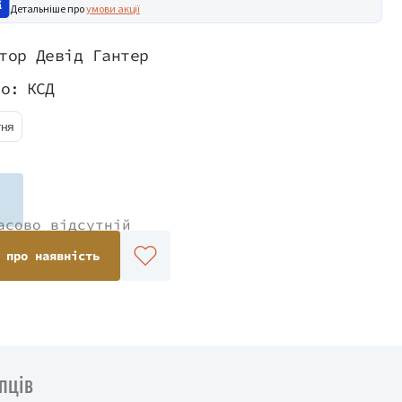
Детальніше про
умови акції
тор Девід Гантер
во:
КСД
тня
асово відсутній
 про наявність
пців