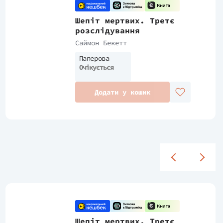
Шепіт мертвих. Третє
розслідування
Саймон Бекетт
Паперова
Очікується
Додати у кошик
Шепіт мертвих. Третє