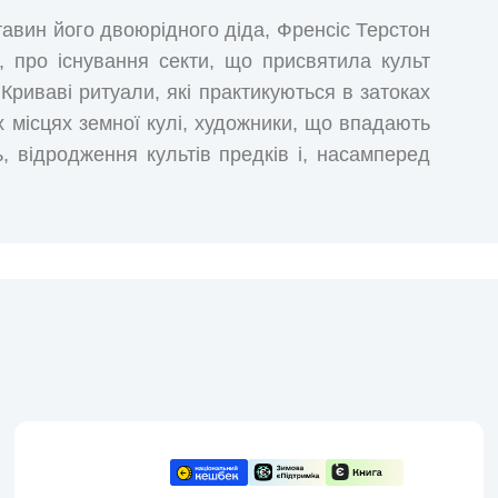
ставин його двоюрідного діда, Френсіс Терстон
, про існування секти, що присвятила культ
. Криваві ритуали, які практикуються в затоках
них місцях земної кулі, художники, що впадають
, відродження культів предків і, насамперед
ся з глибин океану під час шторму… Терстон
ого родича щодо культу Ктулху були надто
довники працюють над тим, щоб пробудити свого
вілля та руйнацію на світ. Зірки мають рацію.
 із найвідоміших історій в американській
ху, Великий Стародавній, який мріє і чекає на
иним символом цілого всесвіту, створеного
ований цією працею, населеною істотами, що
ими Стародавніми, одного погляду на яких