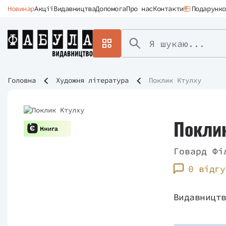
Новинар
Акції
Видавництва
Допомога
Про нас
Контакти
Подарунко
Головна
Художня література
Поклик Ктулху
Поклик
Говард Фі
0 відгу
Видавницт