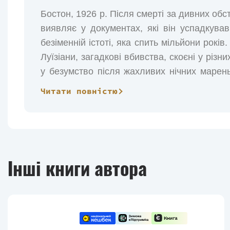
Бостон, 1926 р. Після смерті за дивних об
виявляє у документах, які він успадкував
безіменній істоті, яка спить мільйони років
Луїзіани, загадкові вбивства, скоєні у різ
у безумство після жахливих нічних марень
всього, циклопічне місто, що підіймаєть
Читати повністю
поступово усвідомлює, що дослідження й
близькі до істини, і що в тіні, його послі
язичницького бога, готового обрушити боже
Кінець близько?
Інші книги автора
Цим оповіданням Лавкрафт написав одну
фантастичній літературі 1920-х років. Ктул
дні чорної океанської безодні, стане єд
письменником із Провіденсу. Завжди зачар
ховаються в темних кутах, і гігантськ