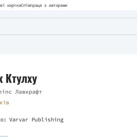
ві картки
Співпраця з авторами
 Ктулху
ліпс Лавкрафт
ків
во:
Varvar Publishing