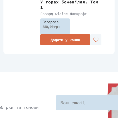
У горах божевілля. Том
, Франсуа Баранже, ілюстратор, визнаний у
1
удожника для кіно та відеоігор, взявся за
Говард Філіпс Лавкрафт
вних сюжетів Лавкрафта.
Паперова
850,00 грн
ками, раніше не опублікованими.
Додати у кошик
обірки та головні