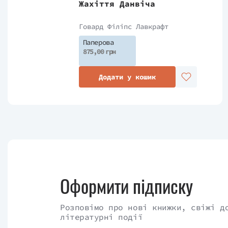
Жахіття Данвіча
достатньо, щоб занурити вас у безумство
всьому світі за його таланти концепт-х
Говард Філіпс Лавкрафт
«циклопічну» задачу втілення образів осно
Паперова
875,00 грн
Унікальне видання з додатковими 20 сторін
Додати у кошик
Оформити підписку
Розповімо про нові книжки, свіжі д
літературні події