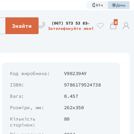
Ніч
День
0
(067) 573 53 83
Знайти
Зателефонуйте мені
Код виробника:
V902394У
ISBN:
9786179524738
Вага:
0.457
Розміри, мм:
262х350
Кількість
80
сторінок: