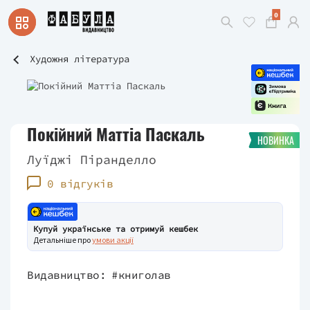
0
Художня література
Покійний Маттіа Паскаль
НОВИНКА
Луїджі Піранделло
0 відгуків
Купуй українське та отримуй кешбек
Детальніше про
умови акції
Видавництво:
#книголав