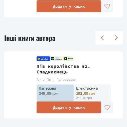
Додати у кошик
Інші книги автора
Пів королівства #1.
Спадкоємець
Анне Ґюнн Гальворсен
Паперова
Електронна
349,00 грн
192,00 грн
240,00 грн
Додати у кошик