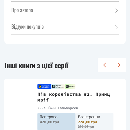
Про автора
Відгуки покупців
Інші книги з цієї серії
Пів королівства #2. Принц
мрії
Анне Ґюнн Гальворсен
Паперова
Електронна
420,00 грн
224,00 грн
280,00 грн