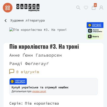
0
Художня література
Пів королівства #3. На троні
Анне Ґюнн Гальворсен
Ранді Фюґлегауґ
0 відгуків
Купуй українське та отримуй кешбек
Детальніше про
умови акції
Серія:
Пів королівства