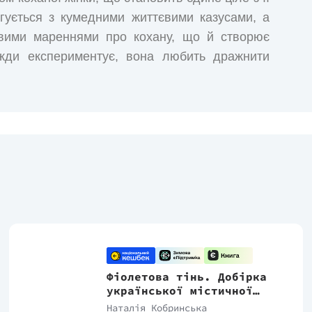
ргується з кумедними життєвими казусами, а
ковими мареннями про кохану, що й створює
вжди експериментує, вона любить дражнити
ишається невідомим, хто ж оповідає цю історію
ловік чи жінка.
овний лист, якого Дж. Вінтерсон написала в
а, своєю літературною агенткою й дружиною
доволосої Луїзи, яка постає то заточеною в
L монограмою зі старовинної книги, то
з секретним кодом пристрасті.
Фіолетова тінь. Добірка
української містичної
прози
Наталія Кобринська