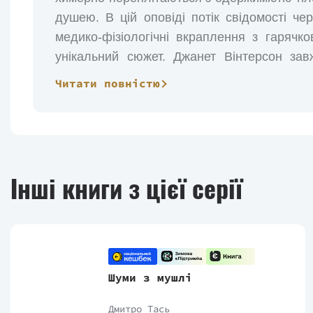
душею. В цій оповіді потік свідомості че
медико-фізіологічні вкраплення з гаряч
унікальний сюжет. Джанет Вінтерсон за
читача загадками: от і в цьому романі зал
Читати повністю
шаленої пристрасті й утраченої любові — чо
«Письмена на тілі» — це довжелезний люб
пам’ять про стосунки з Патрицією Каван
Джуліана Барнза, втіливши її в образі ру
Інші книги з цієї серії
башті Дівою, то втіленою в літері 
любострасницею, тіло якої є палімпсестом і
Шуми з мушлі
Дмитро Тась