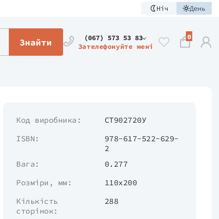
Ніч
День
0
(067) 573 53 83
Знайти
Зателефонуйте мені
Код виробника:
СТ902720У
ISBN:
978-617-522-629-
2
Вага:
0.277
Розміри, мм:
110х200
Кількість
288
сторінок: