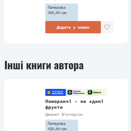
Паперова
360,00 грн
Додати у кошик
Інші книги автора
Помаранчі – не єдині
фрукти
Джанет Вінтерсон
Паперова
420,00 грн