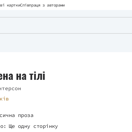
ві картки
Співпраця з авторами
на на тілі
нтерсон
ків
сична проза
во:
Ще одну сторінку