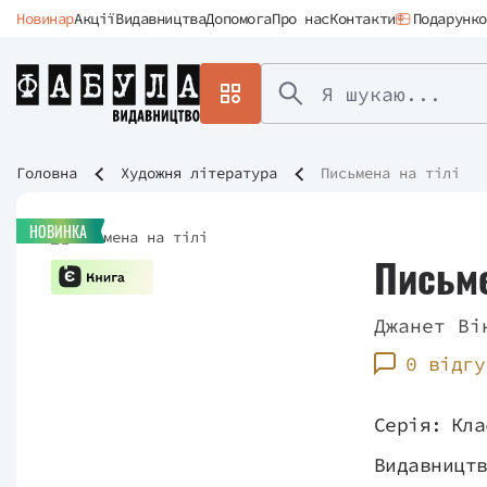
Новинар
Акції
Видавництва
Допомога
Про нас
Контакти
Подарунко
Головна
Художня література
Письмена на тілі
НОВИНКА
Письме
Джанет Ві
0 відгу
Серія:
Кла
Видавницт