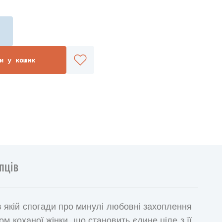
и у кошик
пців
 в якій спогади про минулі любовні захоплення
м коханої жінки, що становить єдине ціле з її