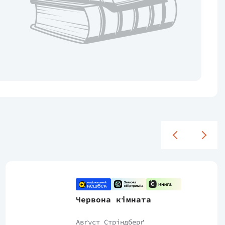
Червона кімната
Авґуст Стріндберґ