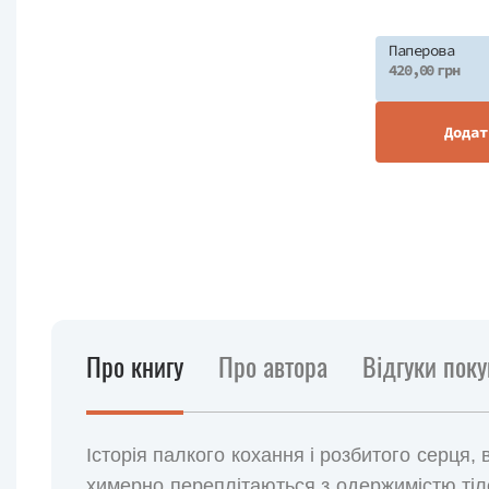
Паперова
420,00 грн
Додат
Про книгу
Про автора
Відгуки поку
Історія палкого кохання і розбитого серця,
химерно переплітаються з одержимістю тіло