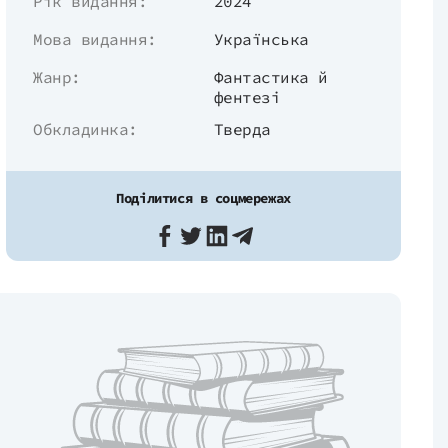
Рік видання:
2024
Мова видання:
Українська
Жанр:
Фантастика й
фентезі
Обкладинка:
Тверда
Поділитися в соцмережах