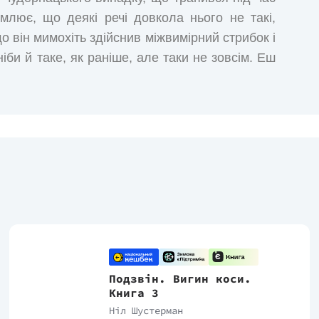
омлює, що деякі речі довкола нього не такі,
що він мимохіть здійснив міжвимірний стрибок і
іби й таке, як раніше, але таки не зовсім. Еш
являються 'багатовимірними істотами', які
 звичного життя. Проте у пошуках свого
 здійснити ще кілька стрибків між такими
 принесуть йому ці мандри?
Подзвін. Вигин коси.
Книга 3
Ніл Шустерман