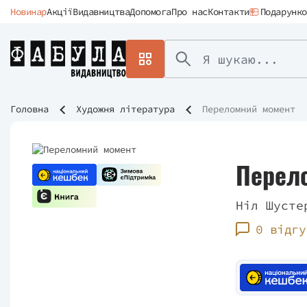
Новинар
Акції
Видавництва
Допомога
Про нас
Контакти
Подарунко
Головна
Художня література
Переломний момент
Перел
Ніл Шусте
0 відгу