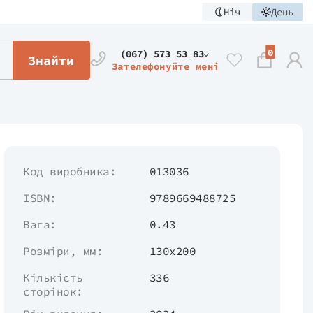
Ніч
День
0
(067) 573 53 83
Знайти
Зателефонуйте мені
Код виробника:
013036
ISBN:
9789669488725
Вага:
0.43
Розміри, мм:
130х200
Кількість
336
сторінок: