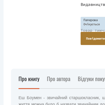
Видавницт
Паперова
Очікується
Товар тимч
Повідомити
Про книгу
Про автора
Відгуки поку
Еш Боумен - звичайний старшокласник, щ
життя можна було б назвати звичайним до 