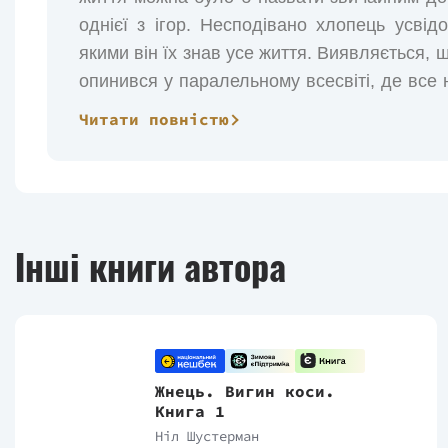
однієї з ігор. Несподівано хлопець усвід
якими він їх знав усе життя. Виявляється, 
опинився у паралельному всесвіті, де все н
знайомиться з дивними близнюками, що ви
Читати повністю
мають допомогти йому повернутися до
початкового виміру хлопцеві доведеться
схожими і такими різними всесвітами. Що ж
Інші книги автора
Жнець. Вигин коси.
Книга 1
Ніл Шустерман