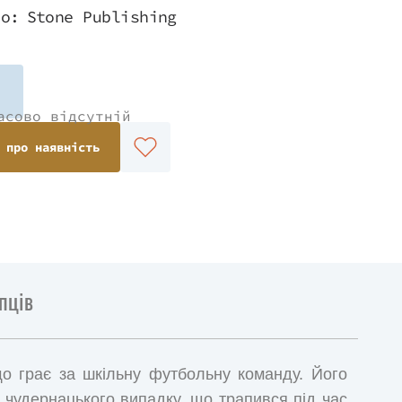
во:
Stone Publishing
асово відсутній
 про наявність
пців
о грає за шкільну футбольну команду. Його
чудернацького випадку, що трапився під час