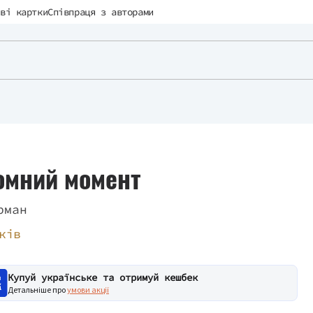
ві картки
Співпраця з авторами
омний момент
рман
ків
Купуй українське та отримуй кешбек
Детальніше про
умови акції