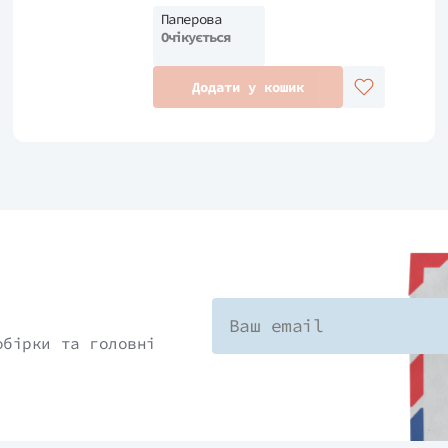
Паперова
Очікується
Додати у кошик
обірки та головні