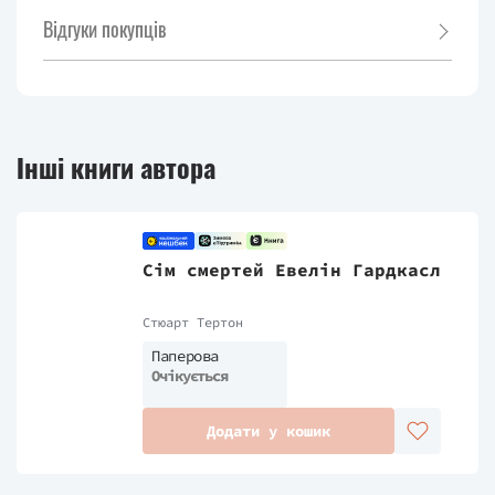
Відгуки покупців
Інші книги автора
Сім смертей Евелін Гардкасл
Стюарт Тертон
Паперова
Очікується
Додати у кошик