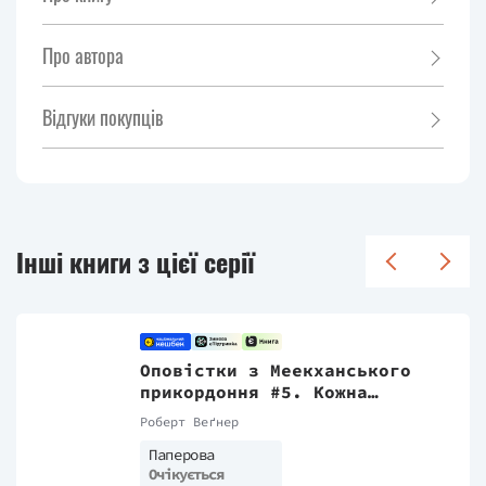
Про автора
Відгуки покупців
Інші книги з цієї серії
Оповістки з Меекханського
прикордоння #5. Кожна
мертва мрія
Роберт Веґнер
Паперова
Очікується