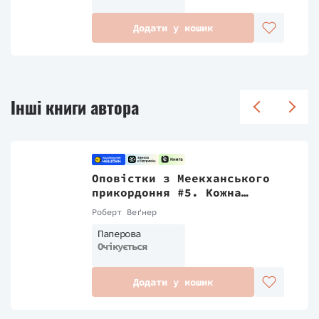
Додати у кошик
Інші книги автора
Оповістки з Меекханського
прикордоння #5. Кожна
мертва мрія
Роберт Веґнер
Паперова
Очікується
Додати у кошик