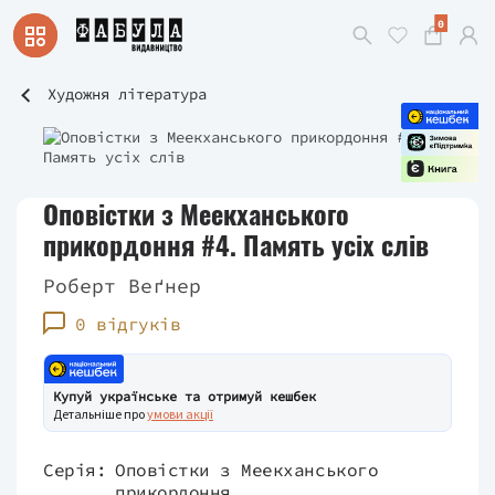
0
Художня література
Оповістки з Меекханського
прикордоння #4. Память усіх слів
Роберт Веґнер
0 відгуків
Купуй українське та отримуй кешбек
Детальніше про
умови акції
Серія:
Оповістки з Меекханського
прикордоння