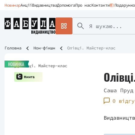
Новинар
Акції
Видавництва
Допомога
Про нас
Контакти
Подарунко
Головна
Нон-фікшн
Олівці. Майстер-клас
НОВИНКА
Олівці
Саша Пруд
0 відгу
Видавницт