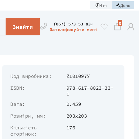
Ніч
День
0
(067) 573 53 83
Знайти
Зателефонуйте мені
Код виробника:
Z101097У
ISBN:
978-617-8023-33-
1
Вага:
0.459
Розміри, мм:
203х203
Кількість
176
сторінок: