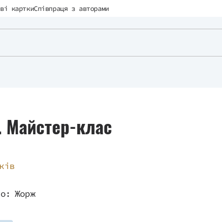
ві картки
Співпраця з авторами
. Майстер-клас
ків
во:
Жорж