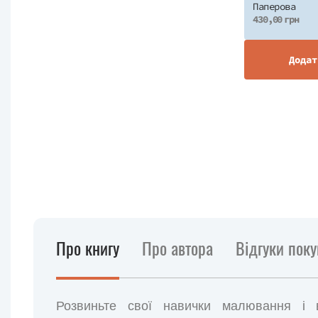
Паперова
430,00 грн
Додат
Про книгу
Про автора
Відгуки поку
Розвиньте свої навички малювання і ві