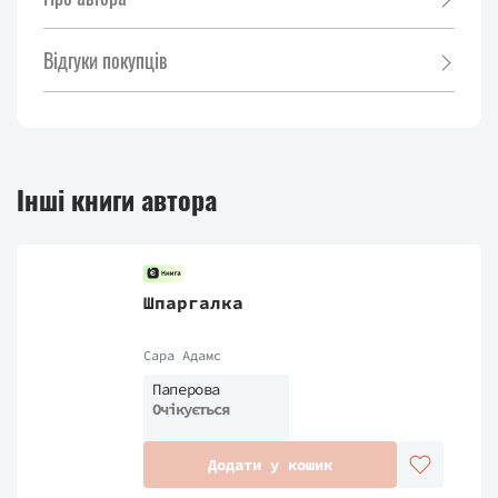
Відгуки покупців
Інші книги автора
Шпаргалка
Сара Адамс
Паперова
Очікується
Додати у кошик