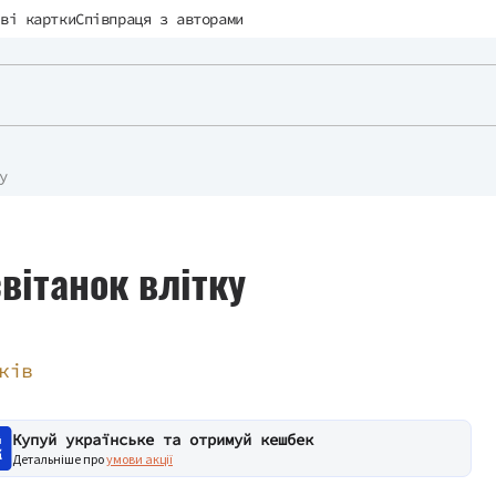
ві картки
Співпраця з авторами
у
вітанок влітку
ків
Купуй українське та отримуй кешбек
Детальніше про
умови акції