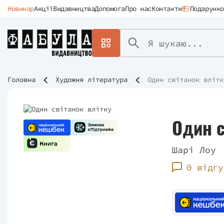
Новинар
Акції
Видавництва
Допомога
Про нас
Контакти
Подарунко
Головна
Художня література
Один світанок влітк
Один с
Шарі Лоу
0 відгу