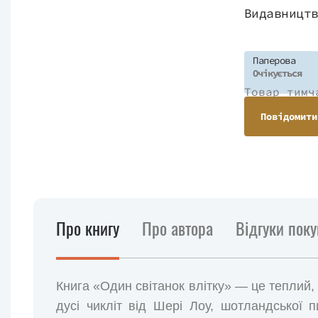
Видавницт
Паперова
Очікується
Товар тимч
Повідомити
Про книгу
Про автора
Відгуки поку
Книга «Один світанок влітку» — це теплий, 
дусі чикліт від Шері Лоу, шотландської 