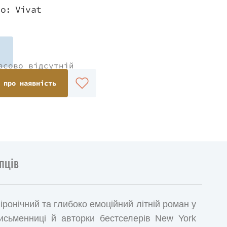
во:
Vivat
асово відсутній
 про наявність
пців
іронічний та глибоко емоційний літній роман у
письменниці й авторки бестселерів New York