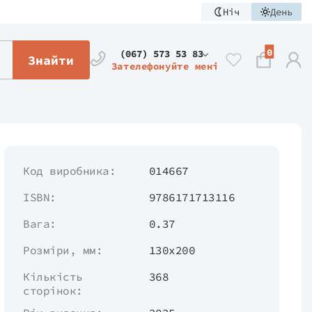
Ніч
День
0
(067) 573 53 83
Знайти
Зателефонуйте мені
Код виробника:
014667
ISBN:
9786171713116
Вага:
0.37
Розміри, мм:
130х200
Кількість
368
сторінок: