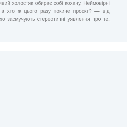
вий холостяк обирає собі кохану. Неймовірні
— а хто ж цього разу покине проєкт? — від
ею засмучують стереотипні уявлення про те,
ому жінці-«плюс-сайз» так складно підібрати
елевізійні шоу запрошують лише худорлявих?
 і нездорове?