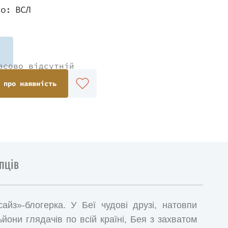
во:
ВСЛ
асово відсутній
 про наявність
пців
з»-блогерка. У Беї чудові друзі, натовпи
йони глядачів по всій країні, Бея з захватом