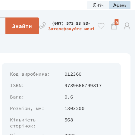
Ніч
День
0
(067) 573 53 83
Знайти
Зателефонуйте мені
Код виробника:
012360
ISBN:
9789666799817
Вага:
0.6
Розміри, мм:
130х200
Кількість
568
сторінок: