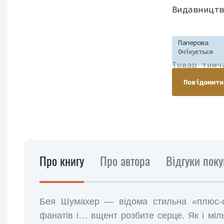
Видавницт
Паперова
Очікується
Товар тимч
Повідомити
Про книгу
Про автора
Відгуки поку
Бея Шумахер — відома стильна «плюс-сай
фанатів і… вщент розбите серце. Як і міль