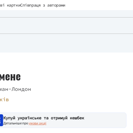
ві картки
Співпраця з авторами
 мене
ман-Лондон
ків
Купуй українське та отримуй кешбек
Детальніше про
умови акції