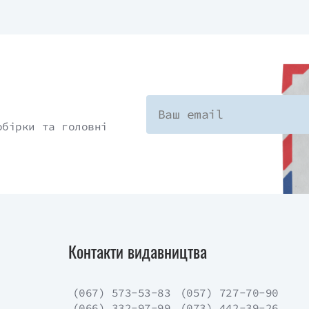
обірки та головні
Контакти видавництва
(067) 573-53-83
(057) 727-70-90
(066) 332-97-99
(073) 442-39-26