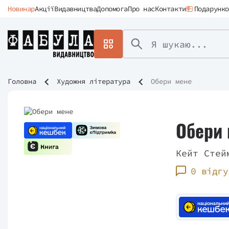
Новинар
Акції
Видавництва
Допомога
Про нас
Контакти
Подарунко
Головна
Художня література
Обери мене
Обери
Кейт Стей
0 відгу