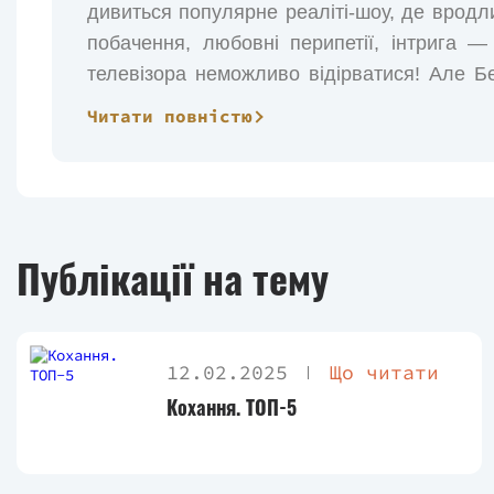
дивиться популярне реаліті-шоу, де вродли
побачення, любовні перипетії, інтрига 
телевізора неможливо відірватися! Але Б
якою має бути «справжня» жіноча краса. Ч
Читати повністю
для себе красивий модний одяг? Чому в т
Невже бути повненькою — це щось ганебне
Публікації на тему
12.02.2025
Що читати
Кохання. ТОП-5