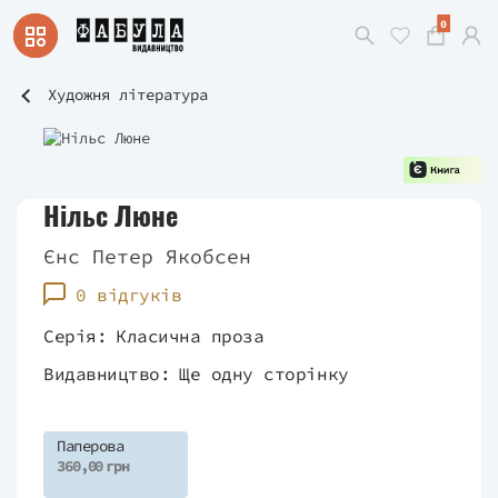
0
Художня література
Нільс Люне
Єнс Петер Якобсен
0 відгуків
Серія:
Класична проза
Видавництво:
Ще одну сторінку
Паперова
360,00 грн