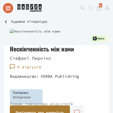
0
Художня література
Нескінченність між нами
Стефані Перкінс
0 відгуків
Видавництво:
VERBA Publishing
Паперова
Очікується
Товар тимчасово відсутній
Повідомити про наявність