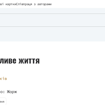
ві картки
Співпраця з авторами
ливе життя
ків
во:
Жорж
пня