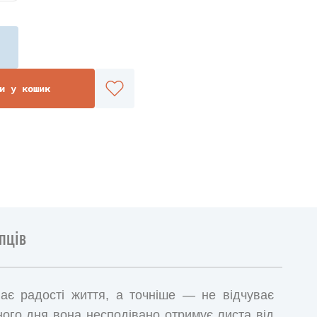
и у кошик
пців
ває радості життя, а точніше — не відчуває
дного дня вона несподівано отримує листа від