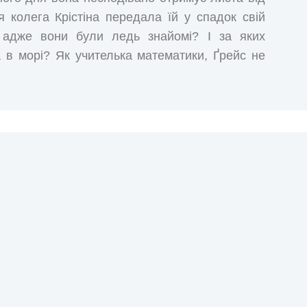
 колега Крістіна передала їй у спадок свій
 адже вони були ледь знайомі? І за яких
а в морі? Як учителька математики, Ґрейс не
ож, зібравши валізу й купивши квиток в один
них морських глибинах, на золотистих пляжах і
на неї чекають відкриття, які важко пояснити
 має просто повірити, нарешті відчути смак