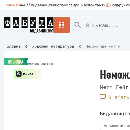
Новинар
Акції
Видавництва
Допомога
Про нас
Контакти
Подарунко
Головна
Художня література
Неможливе життя
НОВИНКА
Немож
Метт Гейґ
0 відгу
Видавницт
Іменинники ли