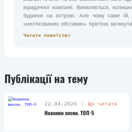
юридичної компанії. Виявляється, колишня
будинок на острові. Але чому саме їй,
«нез’ясованих обставин» Крістіна загинул
звикла залишати питання без відповідей. Т
Читати повністю
кінець, вона вирушає на Ібіцу. Там, у тем
галасливих танцмайданчиках нічних клубів 
логікою. Щоб сприйняти цю правду, Ґрейс
життя і головне — відпустити минуле.
Публікації на тему
22.04.2026
Що читати
Новинки весни. ТОП-5