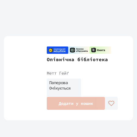
Опівнічна бібліотека
Метт Гейґ
Паперова
Очікується
Додати у кошик