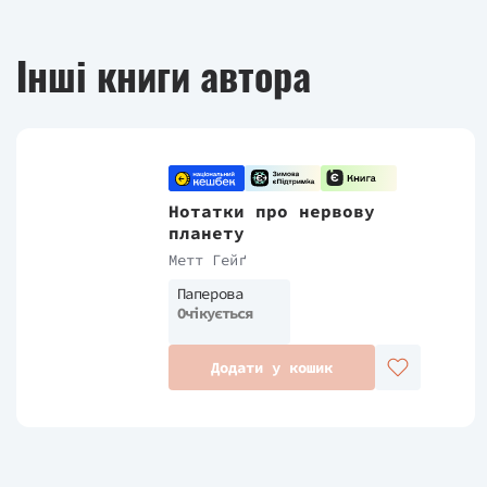
Інші книги автора
Нотатки про нервову
планету
Метт Гейґ
Паперова
Очікується
Додати у кошик