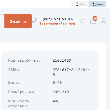
Ніч
День
0
(067) 573 53 83
Знайти
Зателефонуйте мені
Код виробника:
Z102148У
ISBN:
978-617-8412-34-
0
Вага:
0.49
Розміри, мм:
140х210
Кількість
408
сторінок: