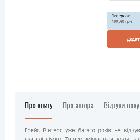
Паперова
490,00 грн
Додат
Про книгу
Про автора
Відгуки поку
Ґрейс Вінтерс уже багато років не відчу
взагалі нічого. Та все змінюється, коли о