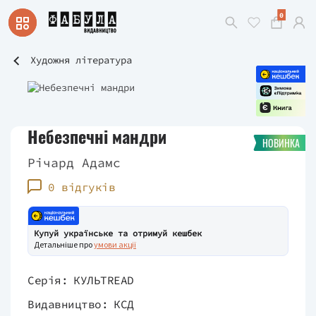
0
Художня література
Небезпечні мандри
НОВИНКА
Річард Адамс
0 відгуків
Купуй українське та отримуй кешбек
Детальніше про
умови акції
Серія:
КУЛЬТREAD
Видавництво:
КСД