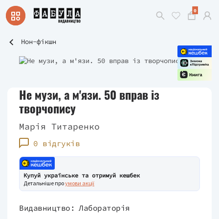
0
Нон-фікшн
Не музи, а м'язи. 50 вправ із
творчопису
Марія Титаренко
0 відгуків
Купуй українське та отримуй кешбек
Детальніше про
умови акції
Видавництво:
Лабораторія