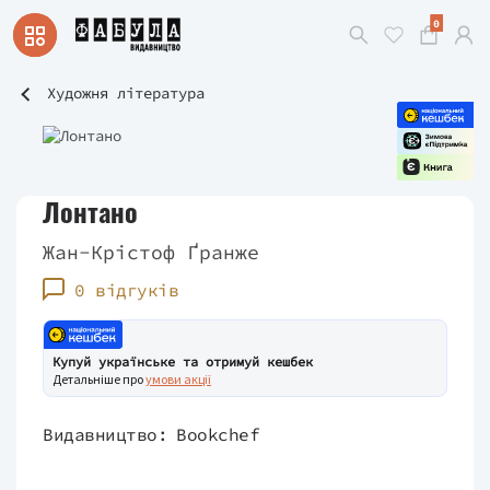
0
Художня література
Лонтано
Жан-Крістоф Ґранже
0 відгуків
Купуй українське та отримуй кешбек
Детальніше про
умови акції
Видавництво:
Bookchef