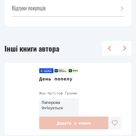
Відгуки покупців
Інші книги автора
День попелу
Жан-Крістоф Ґранже
Паперова
Очікується
Додати у кошик