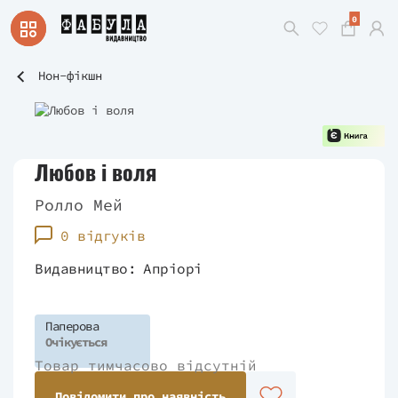
0
Нон-фікшн
Любов і воля
Ролло Мей
0 відгуків
Видавництво:
Апріорі
Паперова
Очікується
Товар тимчасово відсутній
Повідомити про наявність