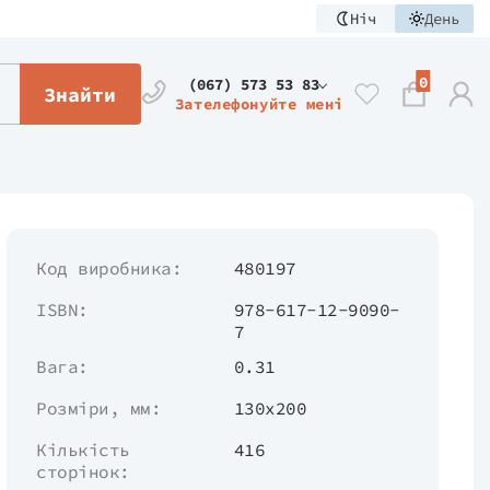
Ніч
День
0
(067) 573 53 83
Знайти
Зателефонуйте мені
Код виробника:
480197
ISBN:
978-617-12-9090-
7
Вага:
0.31
Розміри, мм:
130х200
Кількість
416
сторінок: