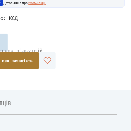
Детальніше про
умови акції
во:
КСД
асово відсутній
 про наявність
пців