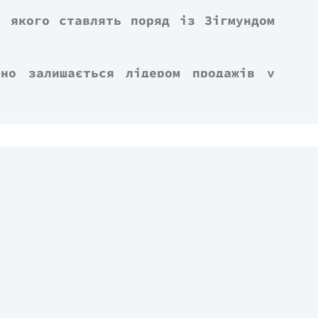
, якого ставлять поряд із Зігмундом
но залишається лідером продажів у
і, уважний психотерапевт, який вислухає всі
 ніколи не цікавило, як це працює насправді?
втів розповість історії кількох своїх пацієнтів
ї жінки, яка закохалася в молодого лікаря,
 кілограмами скине маску базіки й веселухи,
ухгалтера, що на додачу до нападів мігрені
гараздів і чоловічих проблем…