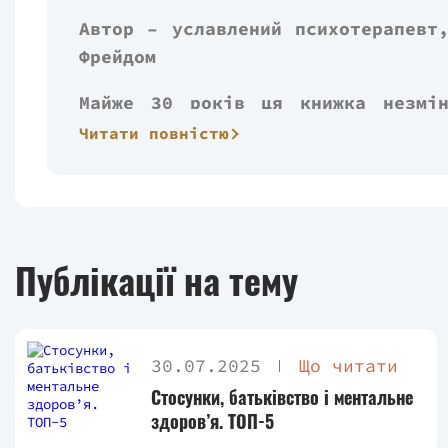
Автор – уславлений психотерапевт
Фрейдом
Майже 30 років ця книжка незмін
світі
Читати повністю
Зручне крісло у напівзатемненому кабінет
ваші спогади і вирішить усі проблеми… Вас
Один з найталановитіших у світі психотерапе
Публікації на тему
різного віку і статі — одруженої літньо
самотньої дівчини, котра разом із зайвими
щоб нарешті стати щасливою, поважного б
залишить у минулому цілий віз родинних не
30.07.2025
Що читати
Стосунки, батьківство і ментальне
здоров’я. ТОП-5