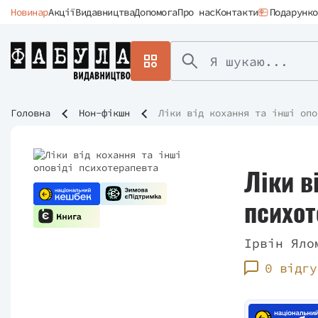
Новинар
Акції
Видавництва
Допомога
Про нас
Контакти
Подарунко
Головна
Нон-фікшн
Ліки від кохання та інші опо
Ліки в
психот
Ірвін Яло
0 відгу