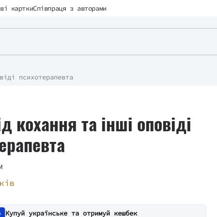
ві картки
Співпраця з авторами
віді психотерапевта
ід кохання та інші оповіді
ерапевта
м
ків
Купуй українське та отримуй кешбек