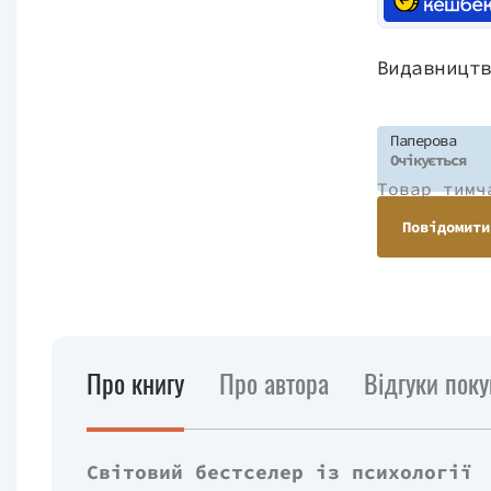
Видавницт
Паперова
Очікується
Товар тимч
Повідомити
Про книгу
Про автора
Відгуки поку
Світовий бестселер із психології